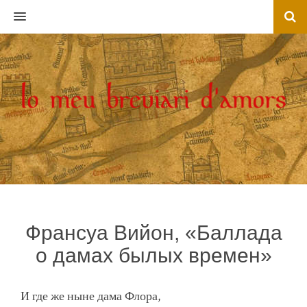
MENU
Франсуа Вийон, «Баллада
о дамах былых времен»
И где же ныне дама Флора,