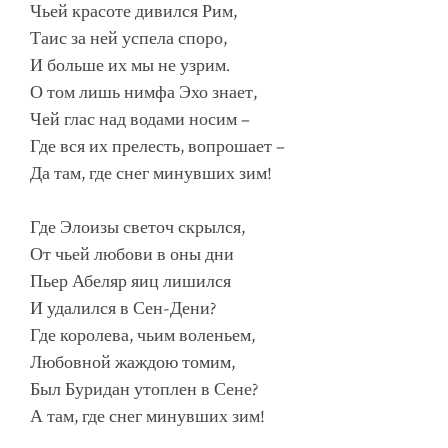
Чьей красоте дивился Рим,
Таис за ней успела споро,
И больше их мы не узрим.
О том лишь нимфа Эхо знает,
Чей глас над водами носим –
Где вся их прелесть, вопрошает –
Да там, где снег минувших зим!
Где Элоизы светоч скрылся,
От чьей любови в оны дни
Пьер Абеляр яиц лишился
И удалился в Сен-Дени?
Где королева, чьим воленьем,
Любовной жаждою томим,
Был Буридан утоплен в Сене?
А там, где снег минувших зим!