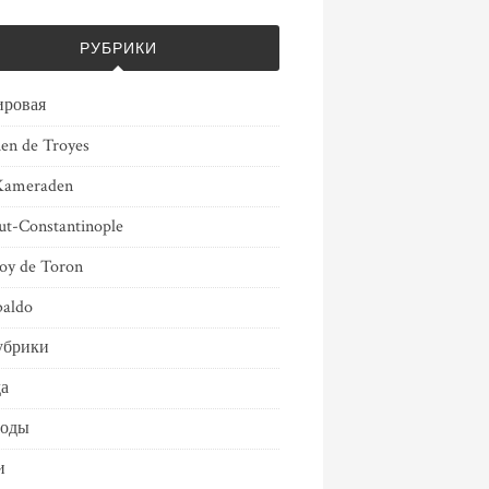
РУБРИКИ
ировая
ien de Troyes
Kameraden
ut-Constantinople
oy de Toron
aldo
убрики
а
воды
и