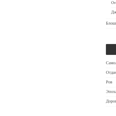
Or
Дж
Блош
Само
Отдан
Ров
Эпоха
Дорог