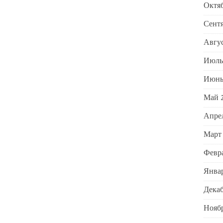
Октяб
Сентя
Авгус
Июль
Июнь
Май 
Апрел
Март
Февра
Январ
Декаб
Ноябр