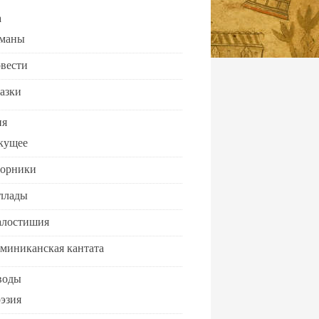
а
маны
вести
азки
ия
кущее
орники
ллады
лостишия
миниканская кантата
воды
эзия