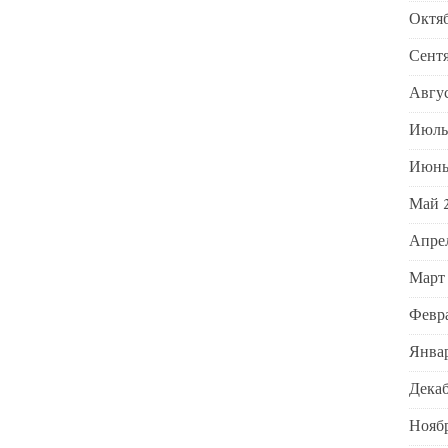
Октяб
Сентя
Авгус
Июль
Июнь
Май 
Апре
Март
Февра
Январ
Декаб
Ноябр