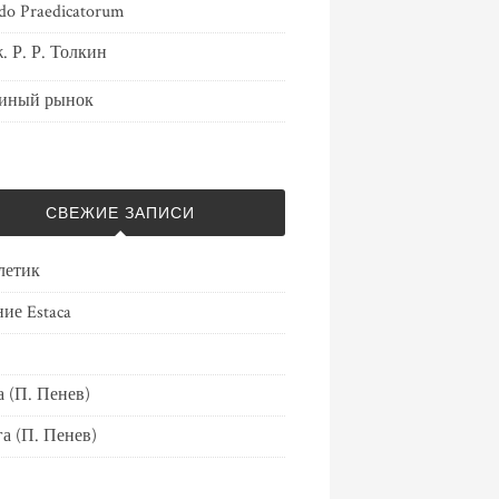
do Praedicatorum
. Р. Р. Толкин
иный рынок
СВЕЖИЕ ЗАПИСИ
летик
ие Estaca
 (П. Пенев)
а (П. Пенев)