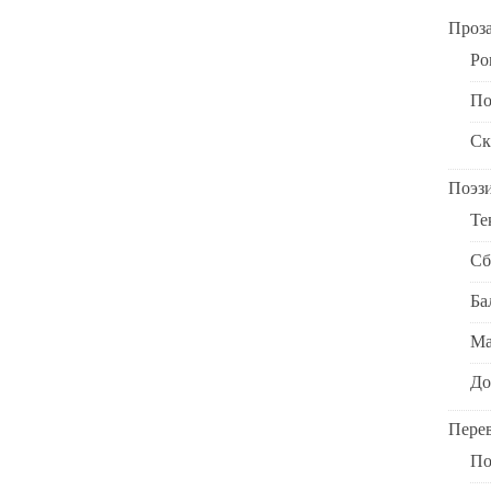
Проз
Ро
По
Ск
Поэз
Те
Сб
Ба
Ма
До
Пере
По