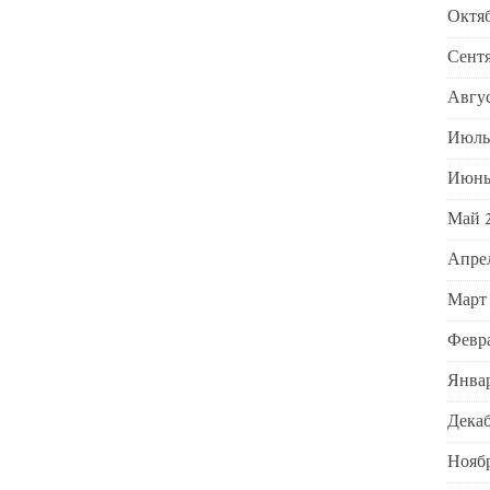
Октяб
Сентя
Авгус
Июль
Июнь
Май 
Апре
Март
Февра
Январ
Декаб
Ноябр