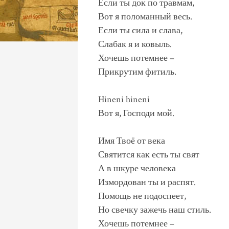
Если ты док по травмам,
Вот я поломанный весь.
Если ты сила и слава,
Слабак я и ковыль.
Хочешь потемнее –
Прикрутим фитиль.
Hineni hineni
Вот я, Господи мой.
Имя Твоё от века
Святится как есть ты свят
А в шкуре человека
Измордован ты и распят.
Помощь не подоспеет,
Но свечку зажечь наш стиль.
Хочешь потемнее –