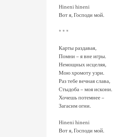
Hineni hineni
Вот я, Господи мой.
* * *
Карты раздавая,
Помни – я вне игры.
Немощных исцеляя,
Мою хромоту узри.
Раз тебе вечная слава,
Стыдоба – моя искони.
Хочешь потемнее –
Загасим огни.
Hineni hineni
Вот я, Господи мой.