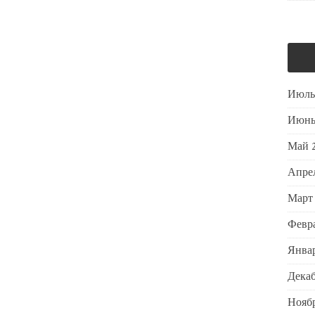
Июль
Июнь
Май 
Апре
Март
Февра
Январ
Декаб
Ноябр