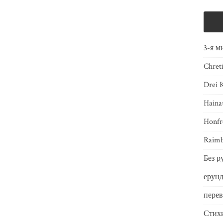
3-я м
Chret
Drei 
Haina
Honfr
Raimb
Без р
ерунд
пере
Стих