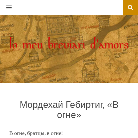
MENU
Мордехай Гебиртиг, «В
огне»
В огне, братцы, в огне!