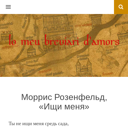
MENU
Моррис Розенфельд,
«Ищи меня»
Ты не ищи меня средь сада,