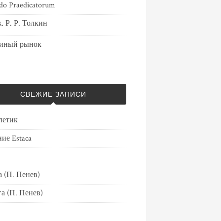
do Praedicatorum
. Р. Р. Толкин
иный рынок
СВЕЖИЕ ЗАПИСИ
летик
ие Estaca
 (П. Пенев)
а (П. Пенев)