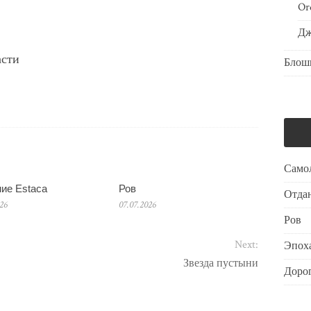
Or
Дж
асти
Блош
Само
ие Estaca
Ров
Отдан
026
07.07.2026
Ров
Next:
Эпоха
Звезда пустыни
Дорог