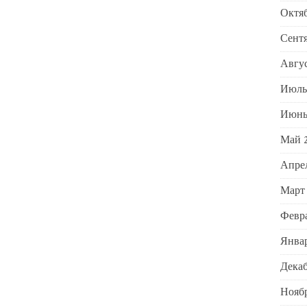
Октяб
Сентя
Авгус
Июль
Июнь
Май 
Апре
Март
Февра
Январ
Декаб
Ноябр