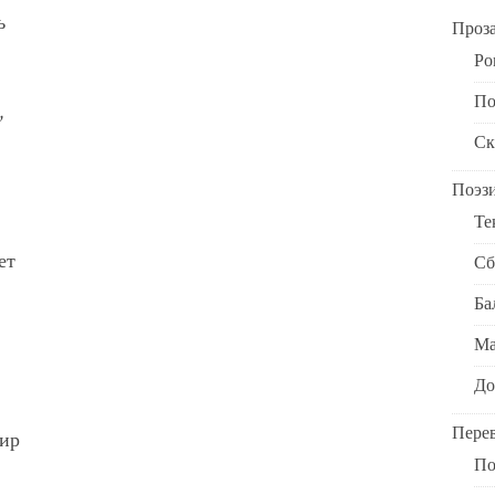
ь
Проз
Ро
По
,
Ск
Поэз
Те
ет
Сб
Ба
Ма
До
Пере
мир
По