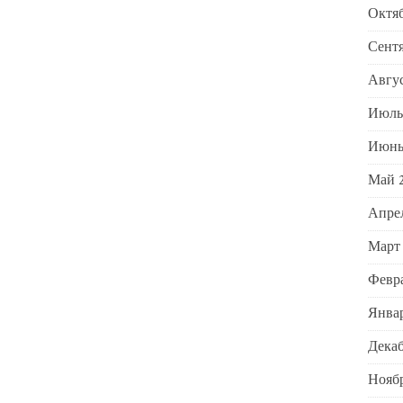
Октяб
Сентя
Авгус
Июль
Июнь
Май 
Апре
Март
Февра
Январ
Декаб
Ноябр