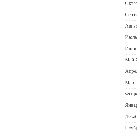
Октяб
Сентя
Авгус
Июль
Июнь
Май 
Апрел
Март
Февра
Январ
Декаб
Ноябр