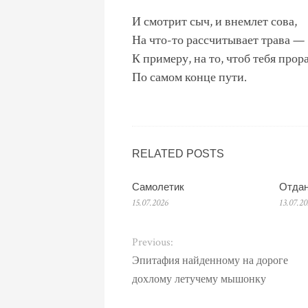
И смотрит сыч, и внемлет сова,
На что-то рассчитывает трава —
К примеру, на то, чтоб тебя прор
По самом конце пути.
RELATED POSTS
Самолетик
Отдан
15.07.2026
13.07.2
Previous:
Эпитафия найденному на дороге
дохлому летучему мышонку