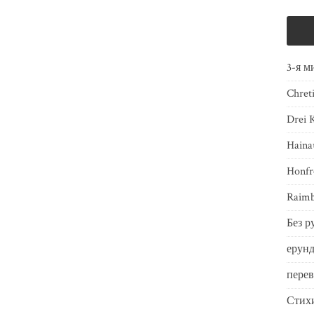
3-я м
Chret
Drei 
Haina
Honfr
Raimb
Без р
ерунд
пере
Стих