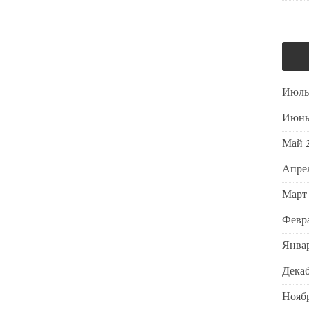
Июль
Июнь
Май 
Апре
Март
Февра
Январ
Декаб
Ноябр