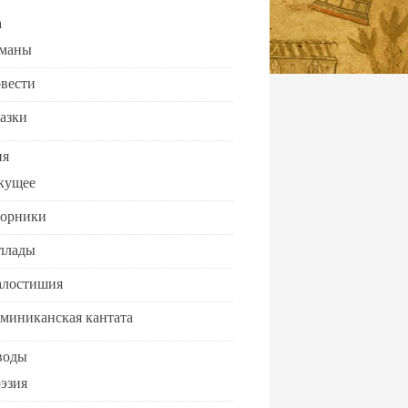
а
маны
вести
азки
ия
кущее
орники
ллады
лостишия
миниканская кантата
воды
эзия