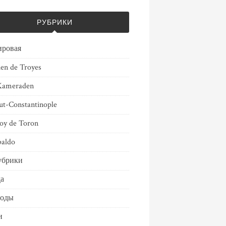
РУБРИКИ
ировая
ien de Troyes
Kameraden
ut-Constantinople
oy de Toron
aldo
убрики
а
воды
и