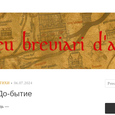
06.07.2024
ТИХИ
До-бытие
рдь —