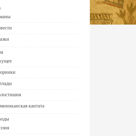
а
маны
вести
азки
ия
кущее
орники
ллады
лостишия
миниканская кантата
воды
эзия