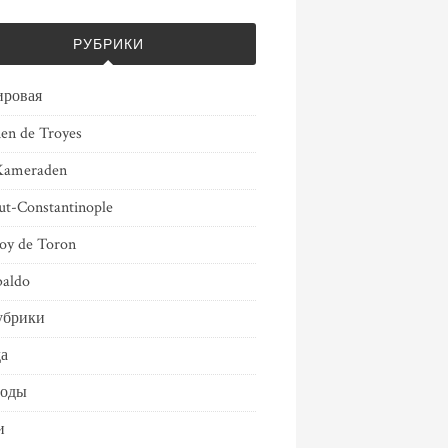
РУБРИКИ
ировая
ien de Troyes
Kameraden
ut-Constantinople
oy de Toron
aldo
убрики
а
воды
и