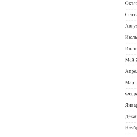
Октяб
Сентя
Авгус
Июль
Июнь
Май 
Апрел
Март
Февра
Январ
Декаб
Ноябр