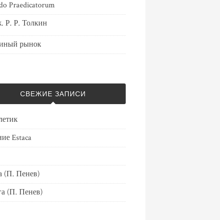
do Praedicatorum
. Р. Р. Толкин
иный рынок
СВЕЖИЕ ЗАПИСИ
летик
ие Estaca
 (П. Пенев)
а (П. Пенев)