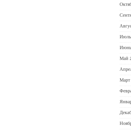
Октяб
Сентя
Авгус
Июль
Июнь
Май 
Апре
Март
Февра
Январ
Декаб
Ноябр