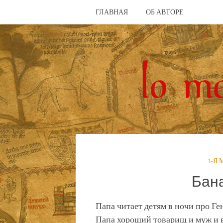
ГЛАВНАЯ
ОБ АВТОРЕ
3-Я
Бан
Папа читает детям в ночи про Ген
Папа хороший товарищ и муж и 