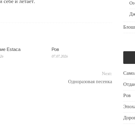
 себе и летает.
Or
Дж
Блош
ие Estaca
Ров
026
07.07.2026
Само
Next:
Одноразовая песенка
Отдан
Ров
Эпоха
Дорог