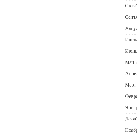
Октяб
Сентя
Авгус
Июль
Июнь
Май 
Апре
Март
Февра
Январ
Декаб
Ноябр