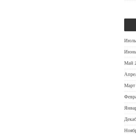
Июль
Июнь
Май 
Апре
Март
Февра
Январ
Декаб
Ноябр