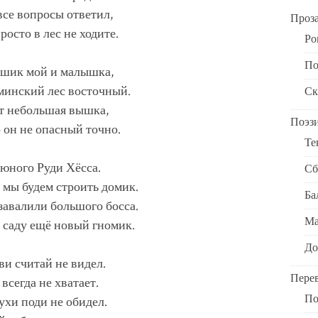
все вопросы ответил,
Проз
росто в лес не ходите.
Ро
По
лышик мой и малышка,
ьминский лес восточный.
Ск
ит небольшая вышка,
Поэз
 он не опасный точно.
Те
 юного Руди Хёсса.
Сб
и мы будем строить домик.
Ба
 завалили большого босса.
Ма
 в саду ещё новый гномик.
До
ви считай не видел.
Пере
всегда не хватает.
По
ухи поди не обидел.