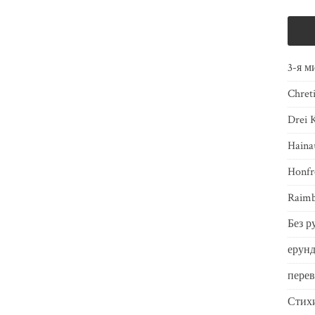
3-я м
Chret
Drei 
Haina
Honfr
Raimb
Без р
ерунд
пере
Стих