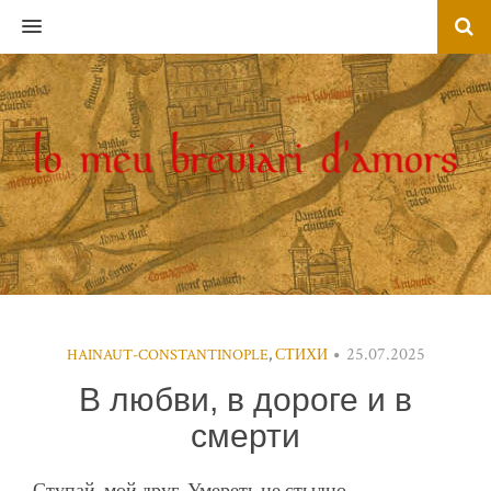
MENU
25.07.2025
HAINAUT-CONSTANTINOPLE
,
СТИХИ
В любви, в дороге и в
смерти
Ступай, мой друг. Умереть не стыдно.