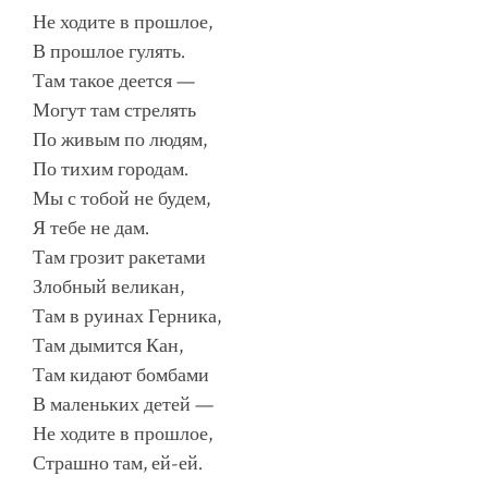
Не ходите в прошлое,
В прошлое гулять.
Там такое деется —
Могут там стрелять
По живым по людям,
По тихим городам.
Мы с тобой не будем,
Я тебе не дам.
Там грозит ракетами
Злобный великан,
Там в руинах Герника,
Там дымится Кан,
Там кидают бомбами
В маленьких детей —
Не ходите в прошлое,
Страшно там, ей-ей.