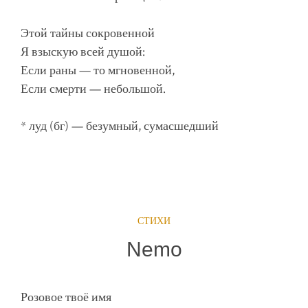
Этой тайны сокровенной
Я взыскую всей душой:
Если раны — то мгновенной,
Если смерти — небольшой.
* луд (бг) — безумный, сумасшедший
СТИХИ
Nemo
Розовое твоё имя