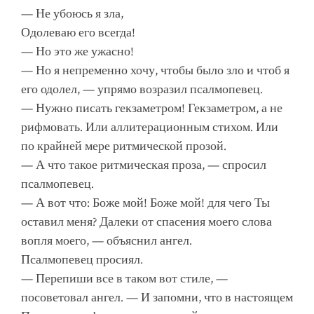
— Не убоюсь я зла,
Одолеваю его всегда!
— Но это же ужасно!
— Но я непременно хочу, чтобы было зло и чтоб я
его одолел, — упрямо возразил псалмопевец.
— Нужно писать гекзаметром! Гекзаметром, а не
рифмовать. Или аллитерационным стихом. Или
по крайней мере ритмической прозой.
— А что такое ритмическая проза, — спросил
псалмопевец.
— А вот что: Боже мой! Боже мой! для чего Ты
оставил меня? Далеки от спасения моего слова
вопля моего, — объяснил ангел.
Псалмопевец просиял.
— Перепиши все в таком вот стиле, —
посоветовал ангел. — И запомни, что в настоящем