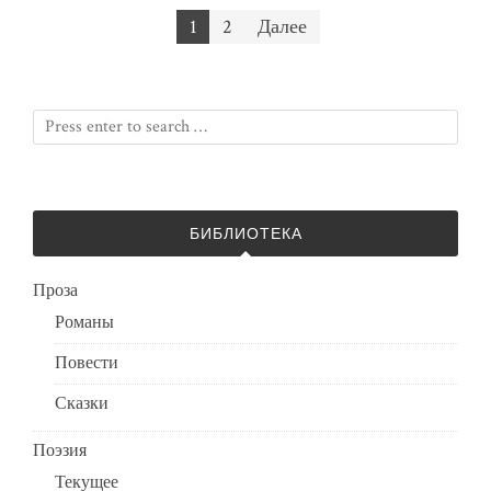
Пагинация
1
2
Далее
записей
БИБЛИОТЕКА
Проза
Романы
Повести
Сказки
Поэзия
Текущее