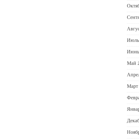
Октяб
Сентя
Авгус
Июль
Июнь
Май 
Апре
Март
Февра
Январ
Декаб
Ноябр