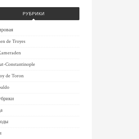
РУБРИКИ
ировая
ien de Troyes
Kameraden
ut-Constantinople
oy de Toron
aldo
убрики
а
воды
и