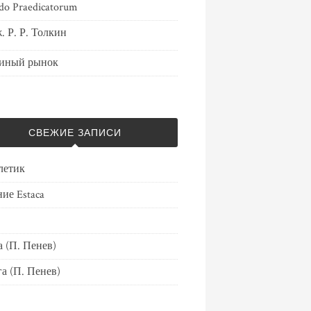
do Praedicatorum
. Р. Р. Толкин
иный рынок
СВЕЖИЕ ЗАПИСИ
летик
ие Estaca
 (П. Пенев)
а (П. Пенев)