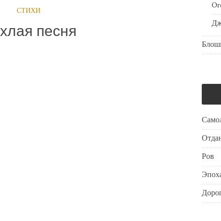
Or
СТИХИ
Дж
хлая песня
Блош
Само
Отдан
Ров
Эпоха
Дорог