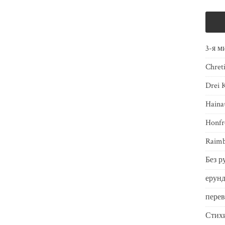
3-я м
Chret
Drei 
Haina
Honfr
Raimb
Без р
ерунд
пере
Стих