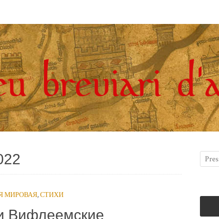
022
-Я МИРОВАЯ
,
СТИХИ
и Вифлеемские