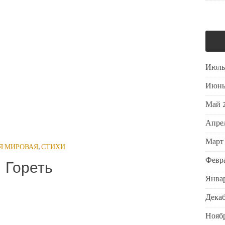
Июль
Июнь
Май 
Апре
Март
-Я МИРОВАЯ
,
СТИХИ
Февра
Гореть
Январ
Декаб
Ноябр