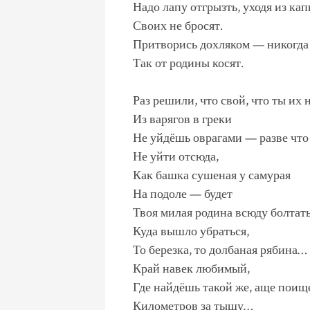
Надо лапу отгрызть, уходя из кап
Своих не бросят.
Притворись дохляком — никогда 
Так от родины косят.
Раз решили, что свой, что ты их 
Из варягов в греки
Не уйдёшь оврагами — разве что 
Не уйти отсюда,
Как башка сушеная у самурая
На подоле — будет
Твоя милая родина всюду болтать
Куда вышло убраться,
То березка, то долбаная рябина…
Край навек любимый,
Где найдёшь такой же, аще пои
Километров за тыщу…