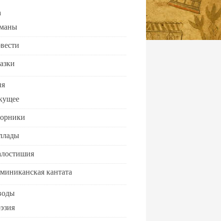
а
маны
вести
азки
ия
кущее
орники
ллады
лостишия
миниканская кантата
воды
эзия