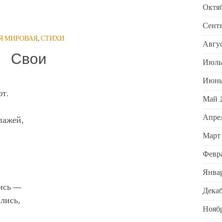
Октяб
Сентя
-Я МИРОВАЯ
,
СТИХИ
Авгус
Свои
Июль
Июнь
ют.
Май 
Апре
пажей,
Март
Февра
Январ
лись —
Декаб
ились,
Ноябр