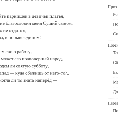
Проз
Ро
йте парнишек в девичьи платья,
 не благословил меня Сущий сыном.
По
 не отдать я,
Ск
за, в порыве едином!
Поэз
ем свою работу,
Те
может его правоверный народ,
Сб
юдем ли святую субботу,
Ба
апад — куда сбежишь от него-то?..
могла ли ты знать наперёд —
Ма
До
Пере
По