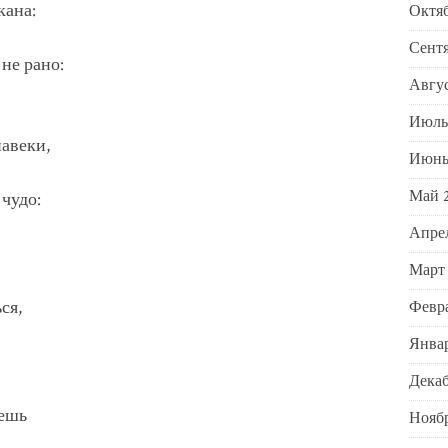
кана:
Октяб
Сентя
не рано:
Авгус
Июль
навеки,
Июнь
Май 
чудо:
Апрел
Март
ся,
Февра
Январ
Декаб
щешь
Ноябр