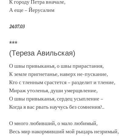
К городу Петра вначале,
А еще – Йерусалим
24.07.03
***
(Тереза Авильская)
О швы привыканья, о швы прирастания,
К земле пригнетанье, наверх не-пускание,
Кто с тленным срастется – разделит и тление,
Мираж утоленья, души умерщвление,
О швы привыканья, сердец усыпление –
Когда я вас рвать научусь без сомнения?..
О много любивший, о мало любимый,
Весь мир накормивший мой рыцарь незримый,