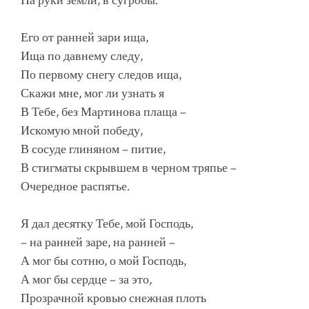
На руки земли, в сугробы.
Его от ранней зари ища,
Ища по давнему следу,
По первому снегу следов ища,
Скажи мне, мог ли узнать я
В Тебе, без Мартинова плаща –
Искомую мной победу,
В сосуде глиняном – питие,
В стигматы скрывшем в черном тряпье –
Очередное распятье.
Я дал десятку Тебе, мой Господь,
– на ранней заре, на ранней –
А мог бы сотню, о мой Господь,
А мог бы сердце – за это,
Прозрачной кровью снежная плоть