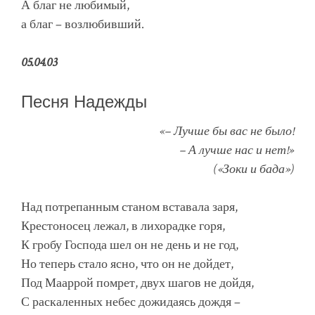
А благ не любимый,
а благ – возлюбивший.
05.04.03
Песня Надежды
«– Лучше бы вас не было!
– А лучше нас и нет!»
(«Зоки и бада»)
Над потрепанным станом вставала заря,
Крестоносец лежал, в лихорадке горя,
К гробу Господа шел он не день и не год,
Но теперь стало ясно, что он не дойдет,
Под Мааррой помрет, двух шагов не дойдя,
С раскаленных небес дожидаясь дождя –