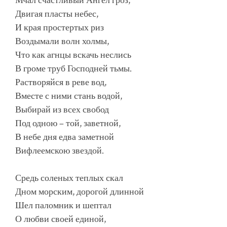
Мчал счастливый Ангел гроз,
Двигая пласты небес,
И края простертых риз
Воздымали волн холмы,
Что как агнцы вскачь неслись
В громе труб Господней тьмы.
Растворяйся в реве вод,
Вместе с ними стань водой,
Выбирай из всех свобод
Под одною – той, заветной,
В небе дня едва заметной
Вифлеемскою звездой.
Средь соленых теплых скал
Дном морским, дорогой длинной
Шел паломник и шептал
О любви своей единой,