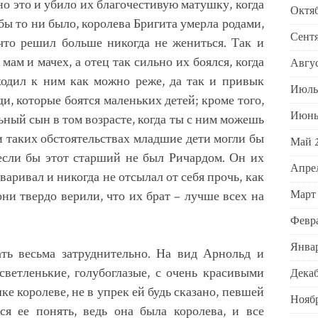
но это и убило их благочестивую матушку, когда
Октяб
 бы то ни было, королева Бригита умерла родами,
Сентя
 что решил больше никогда не жениться. Так и
ам и мачех, а отец так сильно их боялся, когда
Авгус
ходил к ним как можно реже, да так и привык
Июль
и, которые боятся маленьких детей; кроме того,
Июнь
ьный сын в том возрасте, когда ты с ним можешь
ри таких обстоятельствах младшие дети могли бы
Май 
если бы этот старший не был Ричардом. Он их
Апре
варивал и никогда не отсылал от себя прочь, как
Март
они твердо верили, что их брат – лучше всех на
Февра
Январ
ать весьма затруднительно. На вид Арнольд и
светленькие, голубоглазые, с очень красивыми
Декаб
ке королеве, не в упрек ей будь сказано, певшей
Ноябр
ся ее понять, ведь она была королева, и все