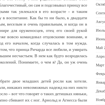
Октяб
 Благочестивый, он сам и подсовывал принцу все
рыми так увлекался в его возрасте – и таким
Сентя
 в воспитание. Как бы то ни было, к двадцати
Авгус
ым, веселым и очень правильным, и когда он в
рнире для оруженосцев, отец его своей рукой
Июль
 уже вовсю командовал отцовскими воинами, и
Июнь
д его началом, когда случалась в том нужда.
Май 
 том, что принца Ричарда все любили, и умирать
ольшим несчастьем. В нем как будто возродилась
Апре
околений. Понимаете, о чем я? Да, он уж очень
Март
Февра
 брате двое младших детей росли как хотели.
Январ
али, никаких невозможных надежд на них никто
Декаб
осло – вот что говорят о таких детишках няньки,
запно сбивают их с ног. Арнольд и Агнесса были
Ноябр