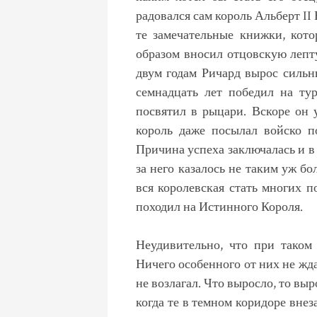
радовался сам король Альберт II
те замечательные книжки, кото
образом вносил отцовскую лепту
двум годам Ричард вырос сильн
семнадцать лет победил на ту
посвятил в рыцари. Вскоре он
король даже посылал войско по
Причина успеха заключалась и в
за него казалось не таким уж б
вся королевская стать многих п
походил на Истинного Короля.
Неудивительно, что при таком
Ничего особенного от них не жд
не возлагал. Что выросло, то выр
когда те в темном коридоре вне