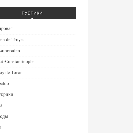
РУБРИКИ
ировая
ien de Troyes
Kameraden
ut-Constantinople
oy de Toron
aldo
убрики
а
воды
и