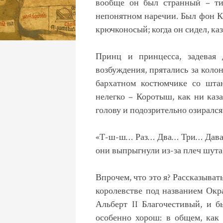
вообще он был странный – ти
непонятном наречии. Был фон К
крючконосый; когда он сидел, каз
Принц и принцесса, задевая 
возбуждения, прятались за коло
бархатном костюмчике со штан
нелегко – Коротыш, как ни каз
голову и подозрительно озирался
«Т-ш-ш… Раз… Два… Три… Давай!
они выпрыгнули из-за плеч шута
Впрочем, что это я? Рассказывать
королевстве под названием Окр
Альберт II Благочестивый, и 
особенно хорош: в общем, как