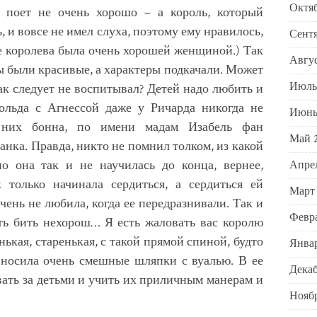
Октяб
на поет не очень хорошо – а король, который
, и вовсе не имел слуха, поэтому ему нравилось,
Сентя
ле королева была очень хорошей женщиной.) Так
Авгус
сы были красивые, а характеры подкачали. Может
Июль
как следует не воспитывал? Детей надо любить и
нольда с Агнессой даже у Ричарда никогда не
Июнь
 них бонна, по имени мадам Изабель фан
Май 
анка. Правда, никто не помнил толком, из какой
но она так и не научилась до конца, вернее,
Апрел
 только начинала сердиться, а сердиться ей
Март
чень не любила, когда ее передразнивали. Так и
Февра
сть бить нехорош… Я есть жаловать вас королю
ькая, старенькая, с такой прямой спиной, будто
Январ
и носила очень смешные шляпки с вуалью. В ее
Декаб
ать за детьми и учить их приличным манерам и
Ноябр