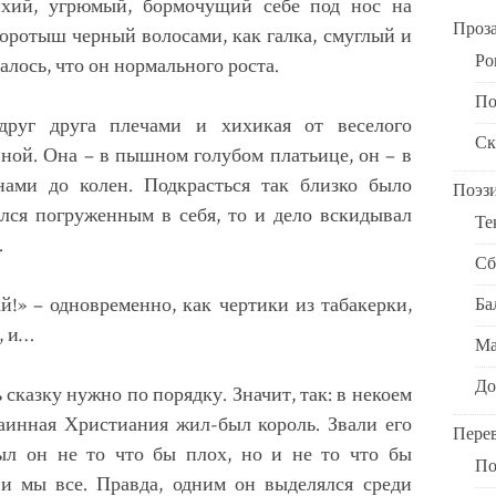
хий, угрюмый, бормочущий себе под нос на
Проз
оротыш черный волосами, как галка, смуглый и
Ро
алось, что он нормального роста.
По
друг друга плечами и хихикая от веселого
Ск
нной. Она – в пышном голубом платьице, он – в
ами до колен. Подкрасться так близко было
Поэз
ался погруженным в себя, то и дело вскидывал
Те
.
Сб
» – одновременно, как чертики из табакерки,
Ба
, и…
Ма
До
 сказку нужно по порядку. Значит, так: в некоем
аинная Христиания жил-был король. Звали его
Пере
был он не то что бы плох, но и не то что бы
По
 и мы все. Правда, одним он выделялся среди