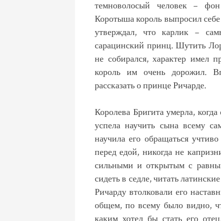
темноволосый человек – фон
Коротыша король выпросил себе 
утверждал, что карлик – са
сарацинский принц. Шутить Лорд
не собирался, характер имел п
король им очень дорожил. Вп
рассказать о принце Ричарде.
Королева Бригита умерла, когда 
успела научить сына всему са
научила его обращаться учтиво
перед едой, никогда не каприз
сильными и открытым с равным
сидеть в седле, читать латински
Ричарду втолковали его наставн
общем, по всему было видно, ч
каким хотел бы стать его отец