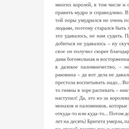
многих королей, в том числе и 
править мудро и справедливо. В
той поры умудрился не очень по
людьми, поэтому старался быть 
это удавалось, не нам судить. 
добиться не удавалось – ну ску
свое он получил скорее благодар
дама богомольная и восторженная
в далекое паломничество, – н
раковина – да вот дела не дава
престола воспитывать надо… Вот
то гимны в хоре распевать – ник
наступил! Да, это из-за короле
монахов и паломников, которые 
откуда-то или куда-то… Потом до
лет на десять) Бригита умерла, 