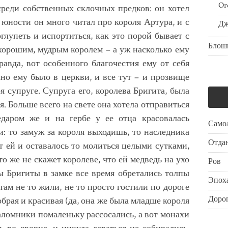
Or
среди собственных склочных предков: он хотел
 юности он много читал про короля Артура, и с
Дж
глупеть и испортиться, как это порой бывает с
Блош
хорошим, мудрым королем – а уж насколько ему
Правда, вот особенного благочестия ему от себя
чно ему было в церкви, и все тут – и прозвище
я супруге. Супруга его, королева Бригита, была
. Больше всего на свете она хотела отправиться
едаром же и на гербе у ее отца красовалась
Само
ли: то замуж за короля выходишь, то наследника
Отдан
 ей и оставалось то молиться целыми сутками,
то же не скажет королеве, что ей медведь на ухо
Ров
вы Бригиты в замке все время обретались толпы
Эпоха
там не то жили, не то просто гостили по дороге
Дорог
брая и красивая (да, она же была младше короля
паломники помаленьку рассосались, а вот монахи