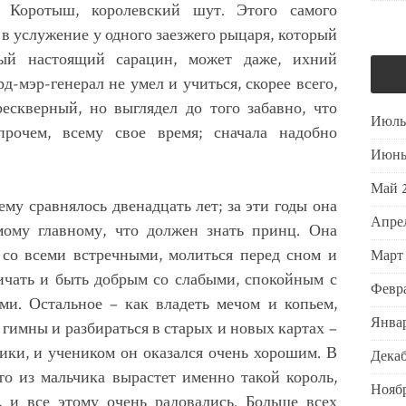
 Коротыш, королевский шут. Этого самого
в услужение у одного заезжего рыцаря, который
мый настоящий сарацин, может даже, ихний
-мэр-генерал не умел и учиться, скорее всего,
рескверный, но выглядел до того забавно, что
Июль
рочем, всему свое время; сначала надобно
Июнь
Май 
ему сравнялось двенадцать лет; за эти годы она
Апре
мому главному, что должен знать принц. Она
 со всеми встречными, молиться перед сном и
Март
ничать и быть добрым со слабыми, спокойным с
Февра
и. Остальное – как владеть мечом и копьем,
Январ
е гимны и разбираться в старых и новых картах –
ики, и учеником он оказался очень хорошим. В
Декаб
то из мальчика вырастет именно такой король,
Ноябр
, и все этому очень радовались. Больше всех