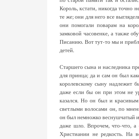
по старой памяти так и осталис
Король, кстати, никогда точно н
те же; они для него все выгляде
они помогали поварам на коро
замковой часовенке, а также о
Писанию. Вот тут-то мы и прибл
детей.
Старшего сына и наследника пре
для принца; да и сам он был ка
королевскому сыну надлежит б
даже если бы он при этом не 
казался. Но он был и красивы
светлыми волосами он, по мнен
он был немножко веснушчатый и 
даже шло. Впрочем, что-что, 
Христиании не редкость. На в