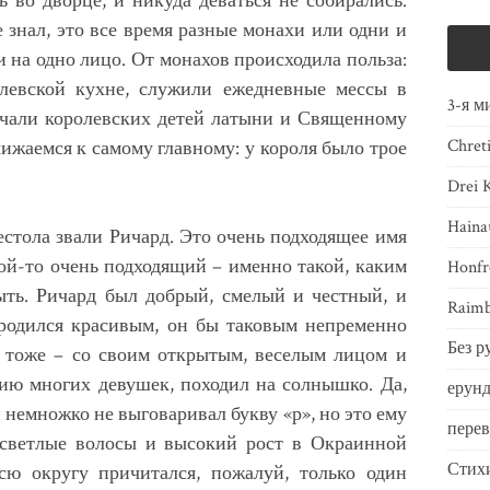
ь во дворце, и никуда деваться не собирались.
е знал, это все время разные монахи или одни и
ли на одно лицо. От монахов происходила польза:
левской кухне, служили ежедневные мессы в
3-я м
бучали королевских детей латыни и Священному
Chret
ижаемся к самому главному: у короля было трое
Drei 
Haina
стола звали Ричард. Это очень подходящее имя
кой-то очень подходящий – именно такой, каким
Honfr
ыть. Ричард был добрый, смелый и честный, и
Raimb
уродился красивым, он бы таковым непременно
Без р
м тоже – со своим открытым, веселым лицом и
ию многих девушек, походил на солнышко. Да,
ерунд
немножко не выговаривал букву «р», но это ему
пере
а светлые волосы и высокий рост в Окраинной
Стих
сю округу причитался, пожалуй, только один