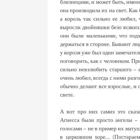
близнецами, и может быть, имен
она производила их на свет. Как
а король так сильно ее любил,
выросли двойняшки безо всяких м
они были маленькими, что под
держаться в стороне. Бывают люд
у короля уже был один замечател
поговорить, как с человеком. П
сильно невзлюбить старшего – 
очень любил, всегда с ними разго
обычно делают все взрослые, и 
свете.
А вот про них самих это сказ
Агнесса были просто ангелы – 
голосами – не в пример их матуш
в церковном хоре… (Постараем