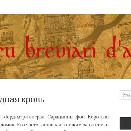
дная кровь
у Лорд-мэр-генерал Сарацинии фон Коротыш
домик. Его часто заставали за таким занятием, и