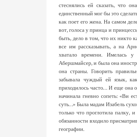
стеснялись ей сказать, что о
единственный мог бы это сделать
как поет его жена. На самом де
вот, голоса у принца и принцес
быть, дело в том, что их никто 
все им рассказывать, а на Ар
хватало времени. Имелась у
Абершмайсер, и была она иностр
она страны. Говорить правиль
забывала чуждый ей язык, как
приходилось часто… И еще она о
начинала гневно сопеть: «Ви е
суть…» Была мадам Изабель сухон
только что проглотила палку, 
обязанности входило присматрив
географии.