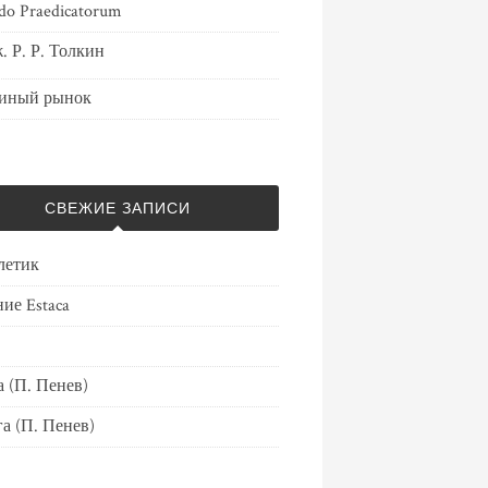
do Praedicatorum
. Р. Р. Толкин
иный рынок
СВЕЖИЕ ЗАПИСИ
летик
ие Estaca
 (П. Пенев)
а (П. Пенев)