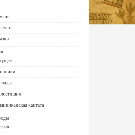
а
маны
вести
азки
ия
кущее
орники
ллады
лостишия
миниканская кантата
воды
эзия