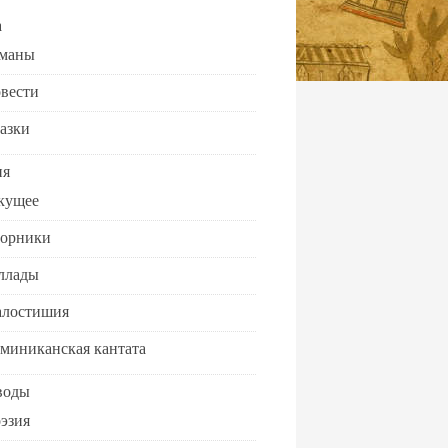
а
маны
вести
азки
ия
кущее
орники
ллады
лостишия
миниканская кантата
воды
эзия