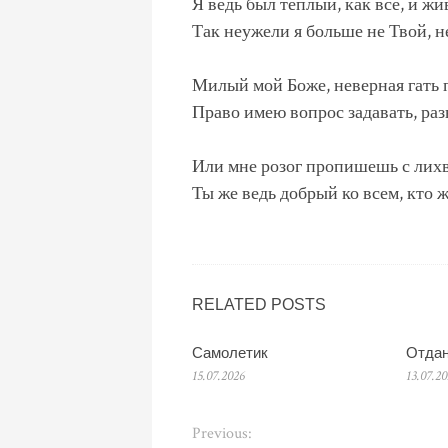
Я ведь был тёплый, как все, и жи
Так неужели я больше не Твой, 
Милый мой Боже, неверная гать 
Право имею вопрос задавать, раз
Или мне розог пропишешь с лих
Ты же ведь добрый ко всем, кто 
RELATED POSTS
Самолетик
Отдан
15.07.2026
13.07.2
Previous: