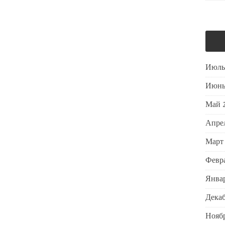
Июль
Июнь
Май 
Апре
Март
Февра
Январ
Декаб
Ноябр