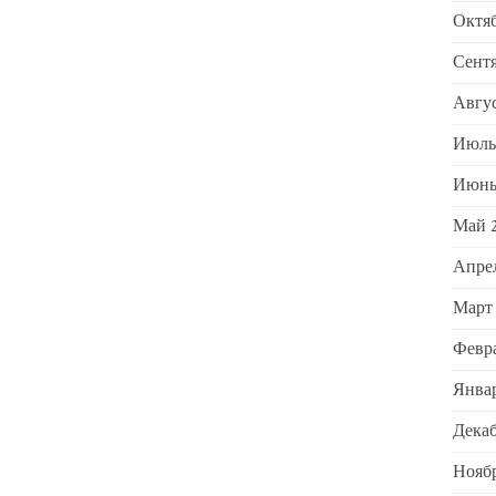
Октяб
Сентя
Авгус
Июль
Июнь
Май 
Апре
Март
Февра
Январ
Декаб
Ноябр