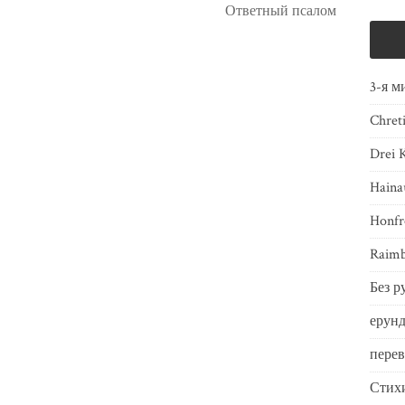
Ответный псалом
3-я м
Chret
Drei 
Haina
Honfr
Raimb
Без р
ерунд
пере
Стих