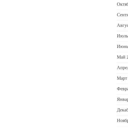
Октяб
Сентя
Авгус
Июль
Июнь
Май 
Апре
Март
Февра
Январ
Декаб
Ноябр