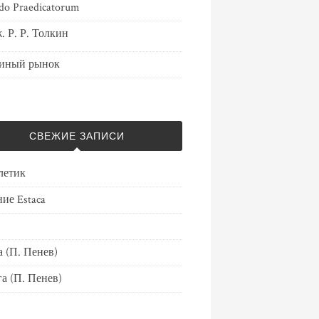
do Praedicatorum
. Р. Р. Толкин
иный рынок
СВЕЖИЕ ЗАПИСИ
летик
ие Estaca
 (П. Пенев)
а (П. Пенев)