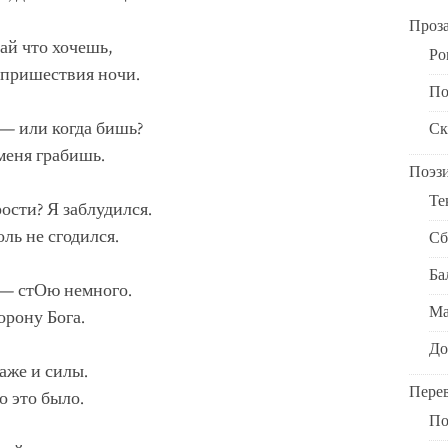
Проз
лай что хочешь,
Ро
 пришествия ночи.
По
 — или когда бишь?
Ск
 меня грабишь.
Поэз
Те
ости? Я заблудился.
оль не сгодился.
Сб
Ба
 — стОю немного.
Ма
орону Бога.
До
аже и силы.
Пере
о это было.
По