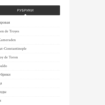
РУБРИКИ
ировая
ien de Troyes
Kameraden
ut-Constantinople
oy de Toron
aldo
убрики
а
воды
и