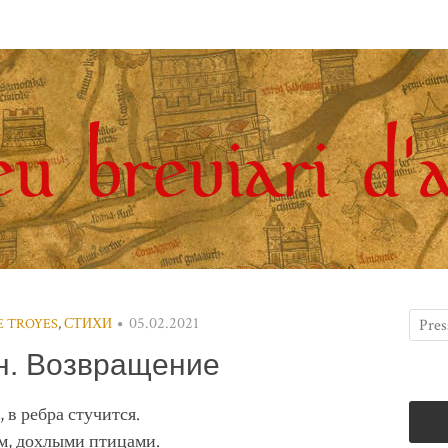
05.02.2021
E TROYES
,
СТИХИ
н. Возвращение
 в ребра стучится.
м, дохлыми птицами.