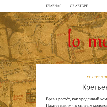
ГЛАВНАЯ
ОБ АВТОРЕ
CHRETIEN D
Кретье
Время растёт, как уродливый ком,
Пахнет каким-то спитым молоко