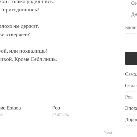
вой, только родившись.
Or
не пригодившись?
Дж
плохо же держит.
Блош
ве отвержен?
вой, или похвалишь?
живой. Кроме Себя лишь.
Само
Отдан
Ров
ие Estaca
Ров
Эпоха
026
07.07.2026
Дорог
Next: