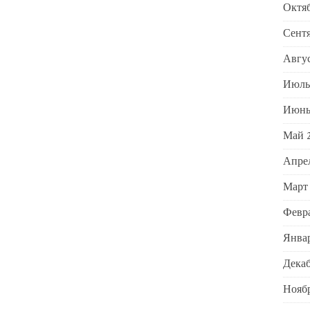
Октяб
Сентя
Авгус
Июль
Июнь
Май 
Апрел
Март
Февра
Январ
Декаб
Ноябр