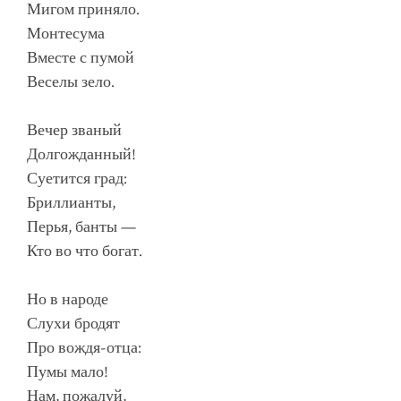
Мигом приняло.
Монтесума
Вместе с пумой
Веселы зело.
Вечер званый
Долгожданный!
Суетится град:
Бриллианты,
Перья, банты —
Кто во что богат.
Но в народе
Слухи бродят
Про вождя-отца:
Пумы мало!
Нам, пожалуй,