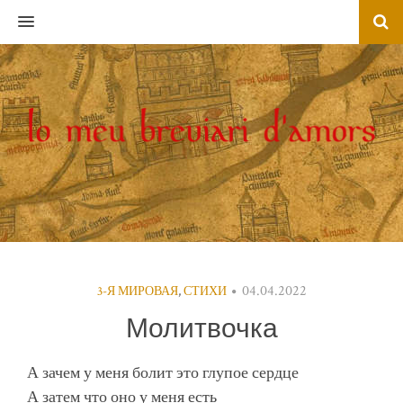
MENU
04.04.2022
3-Я МИРОВАЯ
,
СТИХИ
Молитвочка
А зачем у меня болит это глупое сердце
А затем что оно у меня есть