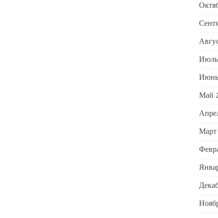
Октяб
Сентя
Авгус
Июль
Июнь
Май 
Апрел
Март
Февра
Январ
Декаб
Ноябр