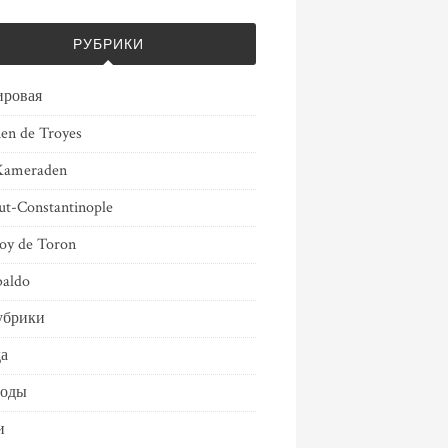
РУБРИКИ
ировая
ien de Troyes
Kameraden
ut-Constantinople
oy de Toron
aldo
убрики
а
воды
и