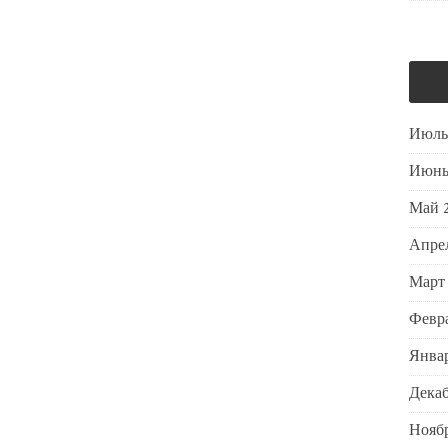
Июль
Июнь
Май 
Апре
Март
Февра
Январ
Декаб
Ноябр