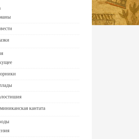
а
маны
вести
азки
ия
кущее
орники
ллады
лостишия
миниканская кантата
воды
эзия