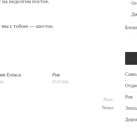
 на недолгом постое.
Or
Дж
А мы с тобою — шестое.
Блош
Само
ие Estaca
Ров
026
07.07.2026
Отдан
Ров
Next:
Nemo
Эпоха
Дорог