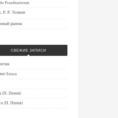
do Praedicatorum
. Р. Р. Толкин
иный рынок
СВЕЖИЕ ЗАПИСИ
летик
ие Estaca
 (П. Пенев)
а (П. Пенев)