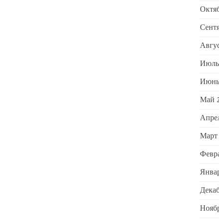
Октяб
Сентя
Авгус
Июль
Июнь
Май 
Апре
Март
Февра
Январ
Декаб
Ноябр