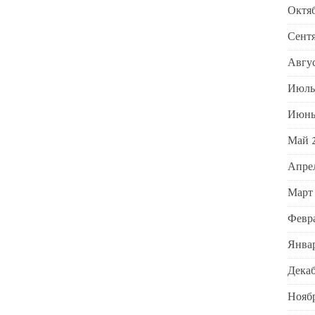
Октяб
Сентя
Авгус
Июль
Июнь
Май 
Апре
Март
Февра
Январ
Декаб
Ноябр