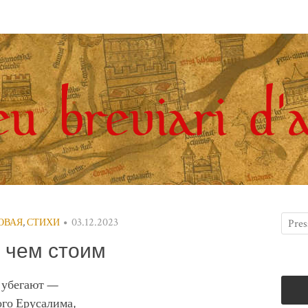
03.12.2023
РОВАЯ
,
СТИХИ
 чем стоим
о убегают —
ого Ерусалима,