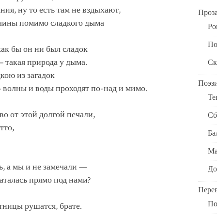
ния, ну то есть там не вздыхают,
Проз
чины помимо сладкого дыма
Ро
По
как бы он ни был сладок
— такая природа у дыма.
Ск
дкою из загадок
Поэз
 волны и воды проходят по-над и мимо.
Те
во от этой долгой печали,
Сб
тто,
Ба
Ма
ь, а мы и не замечали —
До
шаталась прямо под нами?
Пере
По
тницы рушатся, брате.