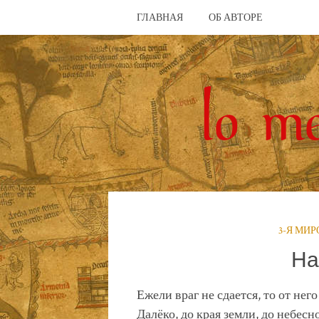
ГЛАВНАЯ
ОБ АВТОРЕ
3-Я МИ
На
Ежели враг не сдается, то от нег
Далёко, до края земли, до небесн