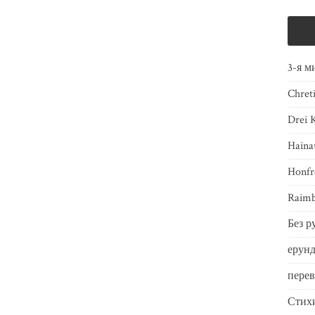
3-я м
Chret
Drei 
Haina
Honfr
Raimb
Без р
ерунд
пере
Стих