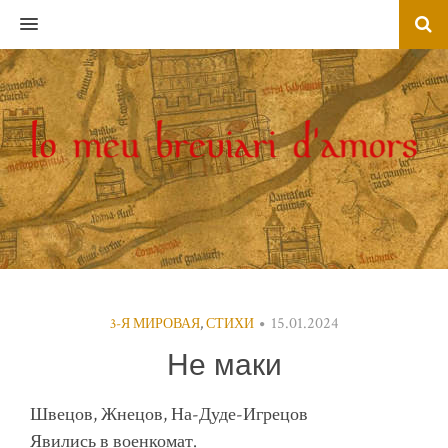
MENU
15.01.2024
3-Я МИРОВАЯ
,
СТИХИ
Не маки
Швецов, Жнецов, На-Дуде-Игрецов
Явились в военкомат.