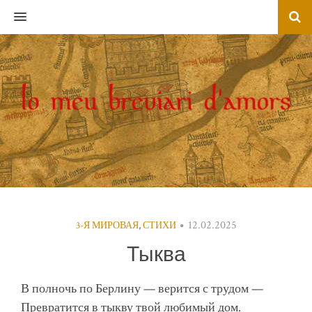
MENU
12.02.2025
3-Я МИРОВАЯ
,
СТИХИ
Тыква
В полночь по Берлину — верится с трудом —
Превратится в тыкву твой любимый дом.