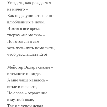
Углядеть, как рождается
из ничего –
Как подслушивать шепот
влюбленных в ночи.
И хотя я все время
твержу «не молчи» –
Но готов ли я сам
хоть чуть-чуть помолчать,
чтоб расслышать Его?
Мейстер Экхарт сказал –
в темноте и нигде,
А мне чаще казалось –
везде и во свете,
Но слова – отражение
в мутной воде,
Так я с лупой искал,