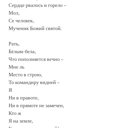
Сердце рвалось и горело –
Мол,
Се человек,
Мученик Божий святой.
Рать,
Бéлым-бела,
Что пополняется вечно –
Мне ль
Место в строю,
То командиру видней –
Я
Ни в правоте,
Ни в прямоте не замечен,
Кто ж
Я на земле,