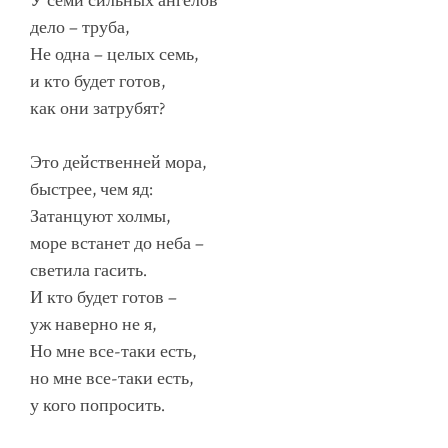
У семи сильных ангелов
дело – труба,
Не одна – целых семь,
и кто будет готов,
как они затрубят?
Это действенней мора,
быстрее, чем яд:
Затанцуют холмы,
море встанет до неба –
светила гасить.
И кто будет готов –
уж наверно не я,
Но мне все-таки есть,
но мне все-таки есть,
у кого попросить.