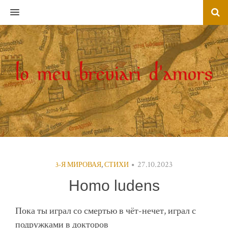
MENU
27.10.2023
3-Я МИРОВАЯ
,
СТИХИ
Homo ludens
Пока ты играл со смертью в чёт-нечет, играл с
подружками в докторов