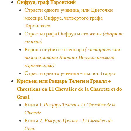
Онфруа, граф Торонский
Страсти одного ученика, или Цветочки
мессира Онфруа, четвертого графа
Торонского
Страсти графа Онфруа и его жены
(сборник
стихов)
Корона неубитого сеньора
(гисторическая
пиэса о закате Латино-Иерусалимского
королевства)
Страсти одного ученика – ma non troppo
Кретьен, или Рыцарь Телеги и Грааля +
Chrestiens ou Li Chevalier de la Charrete et do
Graal
Книга 1.
Рыцарь Телеги + Li Chevaliers de la
Charrete
Книга 2.
Рыцарь Грааля + Li Chevaliers do
Graal