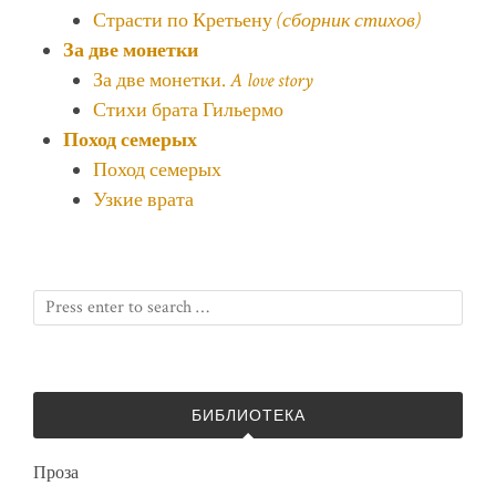
Страсти по Кретьену
(сборник стихов)
За две монетки
За две монетки.
A love story
Стихи брата Гильермо
Поход семерых
Поход семерых
Узкие врата
БИБЛИОТЕКА
Проза